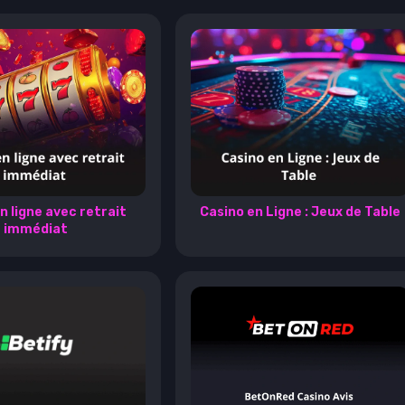
n ligne avec retrait
Casino en Ligne : Jeux de Table
immédiat