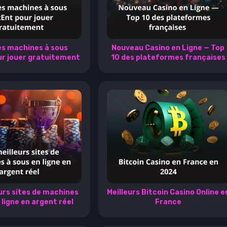
es machines à sous
Nouveau Casino en Ligne — Top
r jouer gratuitement
10 des plateformes françaises
urs sites de machines
Meilleurs Bitcoin Casino Online e
 ligne en argent réel
France