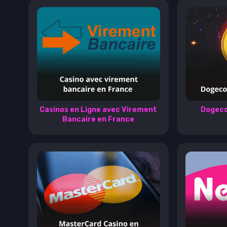
Casinos en Ligne avec Virement
Dogeco
Bancaire en France