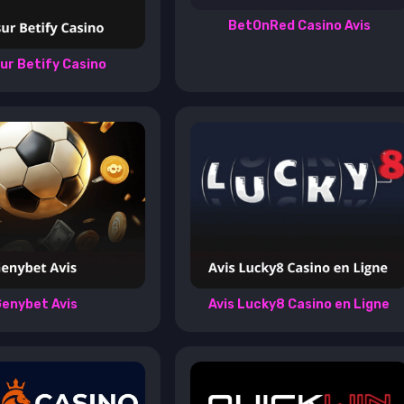
BetOnRed Casino Avis
sur Betify Casino
Genybet Avis
Avis Lucky8 Casino en Ligne