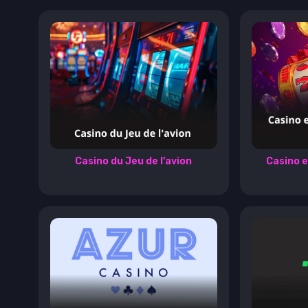
Casino du Jeu de l’avion
Casino e