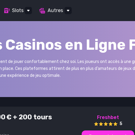
Unfavouri
Slots
Autres
s Casinos en Ligne 
tent de jouer confortablement chez soi. Les joueurs ont accès à une g
place. Ces plateformes attirent de plus en plus d’amateurs de jeux d’a
t une expérience de jeu optimale.
00 € + 200 tours
Freshbet
5