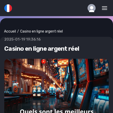
messages.pagingation_prev
Unfavourite
mess
Togg
en argent réel
Conseils pour jouer en toute sécurité
FAQ
Accueil
Casino en ligne argent réel
2025-01-19 19:36:16
Casino en ligne argent réel