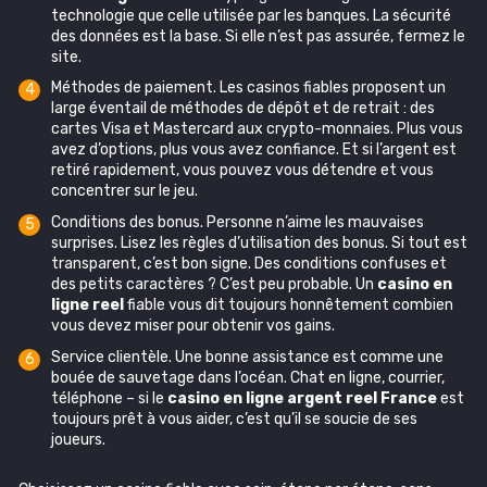
technologie que celle utilisée par les banques. La sécurité
des données est la base. Si elle n’est pas assurée, fermez le
site.
Méthodes de paiement. Les casinos fiables proposent un
large éventail de méthodes de dépôt et de retrait : des
cartes Visa et Mastercard aux crypto-monnaies. Plus vous
avez d’options, plus vous avez confiance. Et si l’argent est
retiré rapidement, vous pouvez vous détendre et vous
concentrer sur le jeu.
Conditions des bonus. Personne n’aime les mauvaises
surprises. Lisez les règles d’utilisation des bonus. Si tout est
transparent, c’est bon signe. Des conditions confuses et
des petits caractères ? C’est peu probable. Un
casino en
ligne reel
fiable vous dit toujours honnêtement combien
vous devez miser pour obtenir vos gains.
Service clientèle. Une bonne assistance est comme une
bouée de sauvetage dans l’océan. Chat en ligne, courrier,
téléphone – si le
casino en ligne argent reel France
est
toujours prêt à vous aider, c’est qu’il se soucie de ses
joueurs.