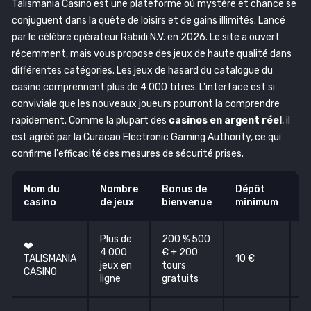
Talismania Casino est une plateforme où mystère et chance se
conjuguent dans la quête de loisirs et de gains illimités. Lancé
par le célèbre opérateur Rabidi N.V. en 2026. Le site a ouvert
récemment, mais vous propose des jeux de haute qualité dans
différentes catégories. Les jeux de hasard du catalogue du
casino comprennent plus de 4 000 titres. L'interface est si
conviviale que les nouveaux joueurs pourront la comprendre
rapidement. Comme la plupart des
casinos en argent réel
, il
est agréé par la Curacao Electronic Gaming Authority, ce qui
confirme l'efficacité des mesures de sécurité prises.
Nom du
Nombre
Bonus de
Dépôt
D
casino
de jeux
bienvenue
minimum
d
Plus de
200 % 500
❤️
4 000
€ + 200
TALISMANIA
10 €
I
jeux en
tours
CASINO
ligne
gratuits