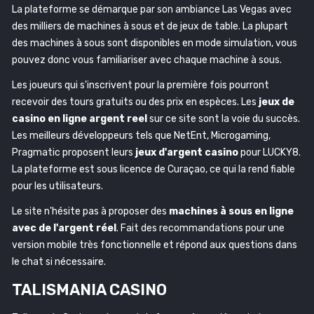
La plateforme se démarque par son ambiance Las Vegas avec
des milliers de machines à sous et de jeux de table. La plupart
des machines à sous sont disponibles en mode simulation, vous
pouvez donc vous familiariser avec chaque machine à sous.
Les joueurs qui s'inscrivent pour la première fois pourront
recevoir des tours gratuits ou des prix en espèces. Les
jeux de
casino en ligne argent reel
sur ce site sont la voie du succès.
Les meilleurs développeurs tels que NetEnt, Microgaming,
Pragmatic proposent leurs
jeux d'argent casino
pour LUCKY8.
La plateforme est sous licence de Curaçao, ce qui la rend fiable
pour les utilisateurs.
Le site n'hésite pas à proposer des
machines à sous en ligne
avec de l'argent réel
. Fait des recommandations pour une
version mobile très fonctionnelle et répond aux questions dans
le chat si nécessaire.
TALISMANIA CASINO