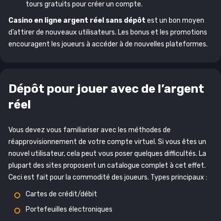
tours gratuits pour créer un compte.
Casino en ligne argent réel sans dépôt
est un bon moyen
d’attirer de nouveaux utilisateurs. Les bonus et les promotions
encouragent les joueurs à accéder à de nouvelles plateformes.
Dépôt pour jouer avec de l’argent
réel
Vous devez vous familiariser avec les méthodes de
réapprovisionnement de votre compte virtuel. Si vous êtes un
nouvel utilisateur, cela peut vous poser quelques difficultés. La
plupart des sites proposent un catalogue complet à cet effet.
Ceci est fait pour la commodité des joueurs. Types principaux :
Cartes de crédit/débit
Portefeuilles électroniques