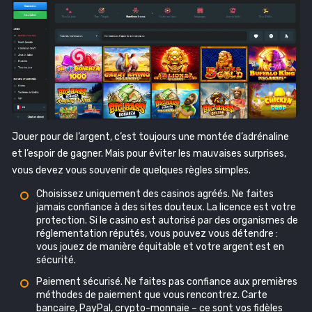
Jouer pour de l’argent, c’est toujours une montée d’adrénaline
et l’espoir de gagner. Mais pour éviter les mauvaises surprises,
vous devez vous souvenir de quelques règles simples.
Choisissez uniquement des casinos agréés. Ne faites
jamais confiance à des sites douteux. La licence est votre
protection. Si le casino est autorisé par des organismes de
réglementation réputés, vous pouvez vous détendre :
vous jouez de manière équitable et votre argent est en
sécurité.
Paiement sécurisé. Ne faites pas confiance aux premières
méthodes de paiement que vous rencontrez. Carte
bancaire, PayPal, crypto-monnaie – ce sont vos fidèles