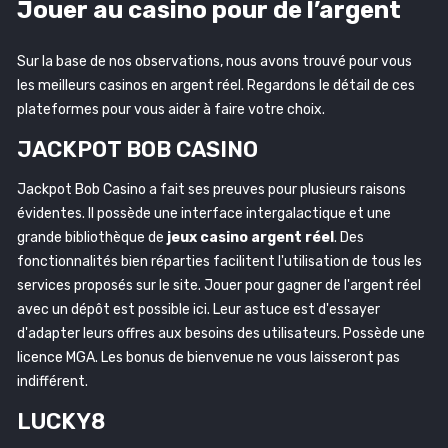
Jouer au casino pour de l’argent
Sur la base de nos observations, nous avons trouvé pour vous
les meilleurs casinos en argent réel. Regardons le détail de ces
plateformes pour vous aider à faire votre choix.
JACKPOT BOB CASINO
Jackpot Bob Casino a fait ses preuves pour plusieurs raisons
évidentes. Il possède une interface intergalactique et une
grande bibliothèque de
jeux casino argent réel
. Des
fonctionnalités bien réparties facilitent l'utilisation de tous les
services proposés sur le site. Jouer pour gagner de l'argent réel
avec un dépôt est possible ici. Leur astuce est d'essayer
d'adapter leurs offres aux besoins des utilisateurs. Possède une
licence MGA. Les bonus de bienvenue ne vous laisseront pas
indifférent.
LUCKY8