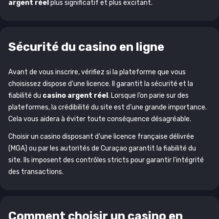
argent réel
plus significatif et plus excitant.
Sécurité du casino en ligne
Avant de vous inscrire, vérifiez si la plateforme que vous
choisissez dispose d’une licence. Il garantit la sécurité et la
fiabilité du
casino argent réel
. Lorsque l’on parie sur des
plateformes, la crédibilité du site est d’une grande importance.
Cela vous aidera à éviter toute conséquence désagréable.
Choisir un casino disposant d’une licence française délivrée
(MGA) ou par les autorités de Curaçao garantit la fiabilité du
site. Ils imposent des contrôles stricts pour garantir l’intégrité
des transactions.
Comment choisir un casino en