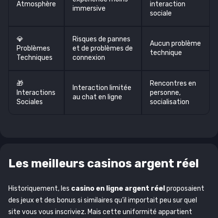
Atmosphère
interaction
immersive
sociale
💎
Risques de pannes
Aucun problème
Problèmes
et de problèmes de
technique
Techniques
connexion
🎁
Rencontres en
Interaction limitée
Interactions
personne,
au chat en ligne
Sociales
socialisation
Les meilleurs casinos argent réel
Historiquement, les
casino en ligne argent réel
proposaient
des jeux et des bonus si similaires qu’il importait peu sur quel
site vous vous inscriviez. Mais cette uniformité appartient