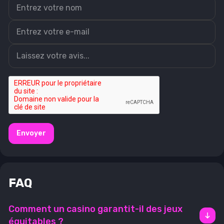
Envoyer
FAQ
Comment un casino garantit-il des jeux
équitables ?