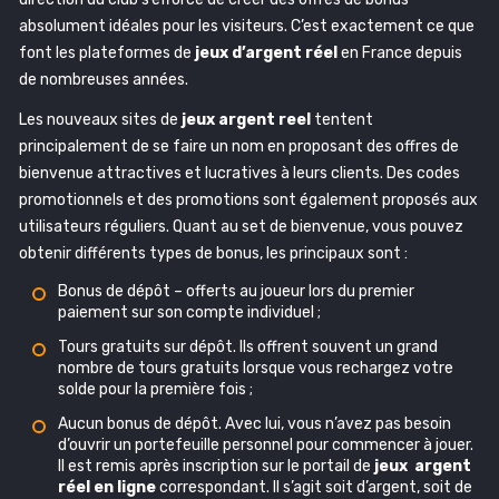
absolument idéales pour les visiteurs. C’est exactement ce que
font les plateformes de
jeux
d’argent réel
en France depuis
de nombreuses années.
Les nouveaux sites de
jeux
argent reel
tentent
principalement de se faire un nom en proposant des offres de
bienvenue attractives et lucratives à leurs clients. Des codes
promotionnels et des promotions sont également proposés aux
utilisateurs réguliers. Quant au set de bienvenue, vous pouvez
obtenir différents types de bonus, les principaux sont :
Bonus de dépôt – offerts au joueur lors du premier
paiement sur son compte individuel ;
Tours gratuits sur dépôt. Ils offrent souvent un grand
nombre de tours gratuits lorsque vous rechargez votre
solde pour la première fois ;
Aucun bonus de dépôt. Avec lui, vous n’avez pas besoin
d’ouvrir un portefeuille personnel pour commencer à jouer.
Il est remis après inscription sur le portail de
jeux
argent
réel en ligne
correspondant. Il s’agit soit d’argent, soit de