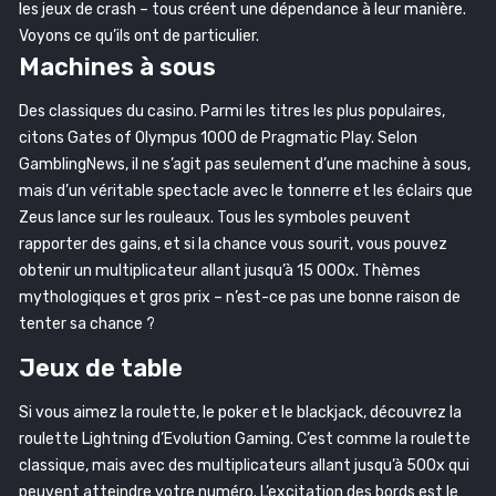
les jeux de crash – tous créent une dépendance à leur manière.
Voyons ce qu’ils ont de particulier.
Machines à sous
Des classiques du casino. Parmi les titres les plus populaires,
citons Gates of Olympus 1000 de Pragmatic Play. Selon
GamblingNews, il ne s’agit pas seulement d’une machine à sous,
mais d’un véritable spectacle avec le tonnerre et les éclairs que
Zeus lance sur les rouleaux. Tous les symboles peuvent
rapporter des gains, et si la chance vous sourit, vous pouvez
obtenir un multiplicateur allant jusqu’à 15 000x. Thèmes
mythologiques et gros prix – n’est-ce pas une bonne raison de
tenter sa chance ?
Jeux de table
Si vous aimez la roulette, le poker et le blackjack, découvrez la
roulette Lightning d’Evolution Gaming. C’est comme la roulette
classique, mais avec des multiplicateurs allant jusqu’à 500x qui
peuvent atteindre votre numéro. L’excitation des bords est le