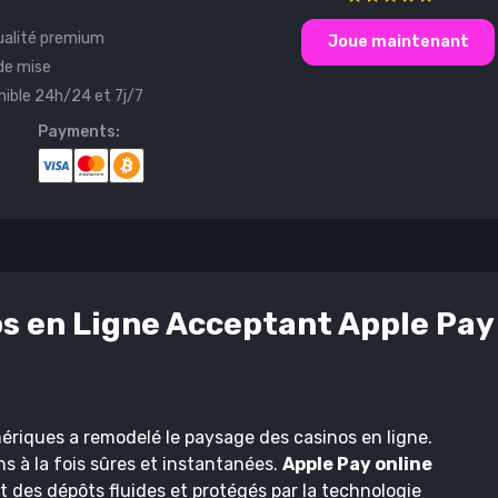
qualité premium
Joue maintenant
de mise
nible 24h/24 et 7j/7
Payments:
os en Ligne Acceptant Apple Pay
ériques a remodelé le paysage des casinos en ligne.
s à la fois sûres et instantanées.
Apple Pay online
des dépôts fluides et protégés par la technologie