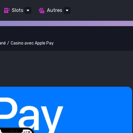
Unfavouri
Slots
Autres
en Ligne ?
Particularités de l’Utilisation d’Apple Pay dans un Casino 
ané
Casino avec Apple Pay