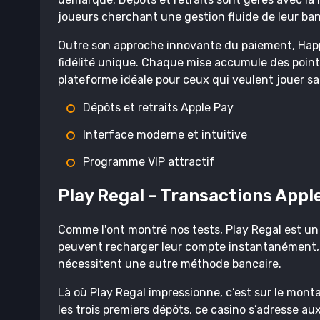
joueurs cherchant une gestion fluide de leur bank
Outre son approche innovante du paiement, Hap
fidélité unique. Chaque mise accumule des poin
plateforme idéale pour ceux qui veulent jouer sa
Dépôts et retraits Apple Pay
Interface moderne et intuitive
Programme VIP attractif
Play Regal – Transactions Appl
Comme l'ont montré nos tests, Play Regal est un
peuvent recharger leur compte instantanément, 
nécessitent une autre méthode bancaire.
Là où Play Regal impressionne, c’est sur le mont
les trois premiers dépôts, ce casino s’adresse a