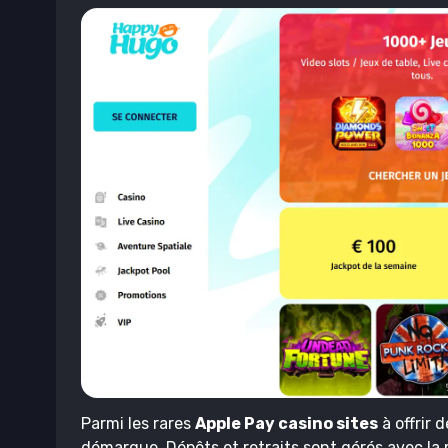
Parmi les rares
Apple Pay casino sites
à offrir 
démarque. Dépôts et retraits sont gérés avec la 