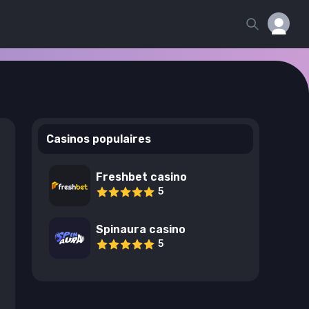
te
messages.paging
Toggle sea
en Ligne
Limites et Contraintes d’Apple Pay dans les Casinos en Lign
Casinos populaires
Freshbet casino
5
Spinaura casino
5