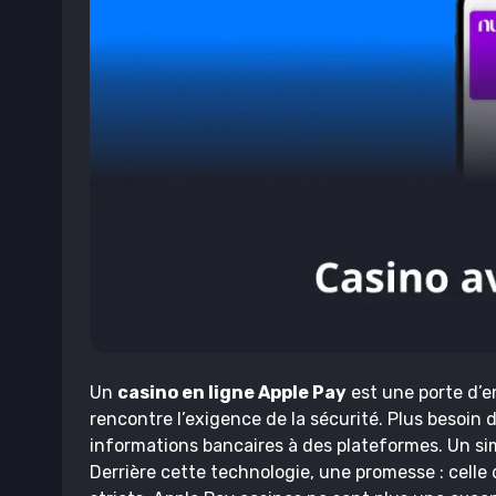
Un
casino en ligne Apple Pay
est une porte d’en
rencontre l’exigence de la sécurité. Plus besoin d
informations bancaires à des plateformes. Un sim
Derrière cette technologie, une promesse : celle 