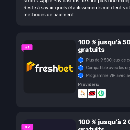
stricts. Apple Pay casinos ne sont plus une exc
Reste à savoir quels établissements méritent vot
méthodes de paiement.
100 % jusqu’à 5
#1
gratuits
Plus de 9 500 jeux de c
Compatible avec les c
Programme VIP avec av
Providers:
100 % jusqu’à 2
#2
gratuits