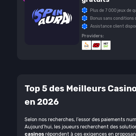
Plus de 7 000 jeux de 
Bonus sans conditions 
Assistance client dispo
Providers:
Top 5 des Meilleurs Casin
en 2026
Selon nos recherches, l’essor des paiements num
Aujourd’hui, les joueurs recherchent des solution
casinos
répondent à ces exigences en proposant 