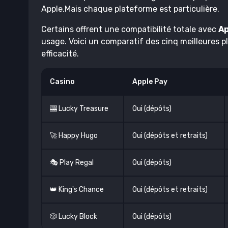
Apple.Mais chaque plateforme est particulière.
Certains offrent une compatibilité totale avec
Ap
usage. Voici un comparatif des cinq meilleures 
efficacité.
Casino
Apple Pay
🎰 Lucky Treasure
Oui (dépôts)
🚀 Happy Hugo
Oui (dépôts et retraits)
🎭 Play Regal
Oui (dépôts)
👑 King's Chance
Oui (dépôts et retraits)
🎲 Lucky Block
Oui (dépôts)