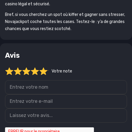
casino légal et sécurisé.
Bref, si vous cherchez un spot où kiffer et gagner sans stresser,
Novajackpot coche toutes les cases. Testez-le : y’a de grandes
chances que vous restiez scotché.
Votre note:
Name
Email
Review text
Avis
Votre note