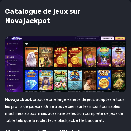
Catalogue de jeux sur
Novajackpot
Novajackpot
propose une large variété de jeux adaptés à tous
les profils de joueurs. On retrouve bien sûr les incontournables
machines à sous, mais aussi une sélection complète de jeux de
table tels que la roulette, le blackjack et le baccarat.