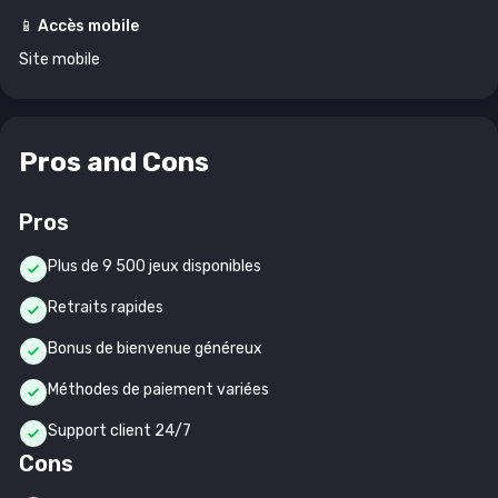
📱 Accès mobile
Site mobile
Pros and Cons
Pros
Plus de 9 500 jeux disponibles
Retraits rapides
Bonus de bienvenue généreux
Méthodes de paiement variées
Support client 24/7
Cons