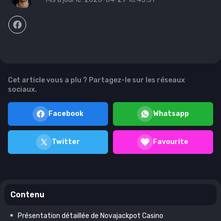
Cet article vous a plu ? Partagez-le sur les réseaux
sociaux.
Facebook
Whatsapp
Twitter
Favourite
Contenu
Présentation détaillée de Novajackpot Casino