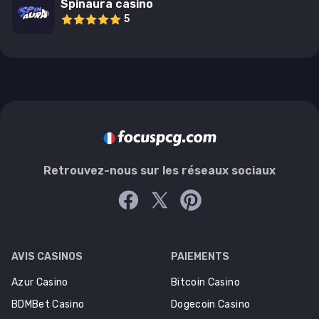
Spinaura casino
5
Retrouvez-nous sur les réseaux sociaux
AVIS CASINOS
PAIEMENTS
Azur Casino
Bitcoin Casino
BDMBet Casino
Dogecoin Casino