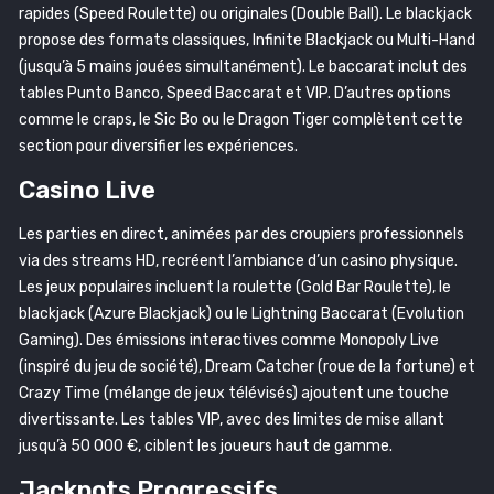
rapides (Speed Roulette) ou originales (Double Ball). Le blackjack
propose des formats classiques, Infinite Blackjack ou Multi-Hand
(jusqu’à 5 mains jouées simultanément). Le baccarat inclut des
tables Punto Banco, Speed Baccarat et VIP. D’autres options
comme le craps, le Sic Bo ou le Dragon Tiger complètent cette
section pour diversifier les expériences.
Casino Live
Les parties en direct, animées par des croupiers professionnels
via des streams HD, recréent l’ambiance d’un casino physique.
Les jeux populaires incluent la roulette (Gold Bar Roulette), le
blackjack (Azure Blackjack) ou le Lightning Baccarat (Evolution
Gaming). Des émissions interactives comme Monopoly Live
(inspiré du jeu de société), Dream Catcher (roue de la fortune) et
Crazy Time (mélange de jeux télévisés) ajoutent une touche
divertissante. Les tables VIP, avec des limites de mise allant
jusqu’à 50 000 €, ciblent les joueurs haut de gamme.
Jackpots Progressifs