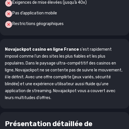
Exigences de mise élevées (jusqu’à 40x)
Pas d’application mobile
Restrictions géographiques
Novajackpot casino en ligne France
s'est rapidement
imposé comme l'un des sites les plus fiables et les plus
populaires.
Dans le paysage ultra-compétitif des casinos en
ligne, Novajackpot ne se contente pas de suivre le mouvement,
il le définit. Avec une offre complète (jeux variés, sécurité
blindée) et une expérience utilisateur aussi fluide qu'une
application de streaming. Novajackpot vous a couvert avec
leurs multitudes d'offres.
Présentation détaillée de