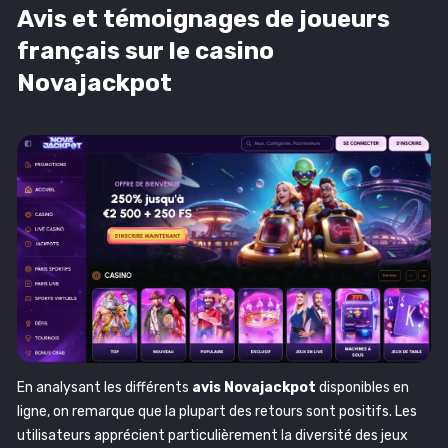
Avis et témoignages de joueurs
français sur le casino
Novajackpot
En analysant les différents
avis Novajackpot
disponibles en
ligne, on remarque que la plupart des retours sont positifs. Les
utilisateurs apprécient particulièrement la diversité des jeux