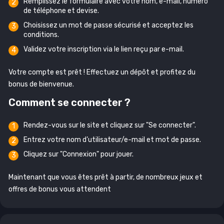
Remplissez le formulaire avec votre nom, e-mail, numéro
de téléphone et devise.
Choisissez un mot de passe sécurisé et acceptez les
conditions.
Validez votre inscription via le lien reçu par e-mail.
Votre compte est prêt ! Effectuez un dépôt et profitez du
bonus de bienvenue.
Comment se connecter ?
Rendez-vous sur le site et cliquez sur "Se connecter".
Entrez votre nom d’utilisateur/e-mail et mot de passe.
Cliquez sur "Connexion" pour jouer.
Maintenant que vous êtes prêt à partir, de nombreux jeux et
offres de bonus vous attendent