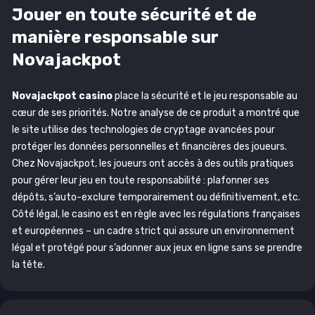
Jouer en toute sécurité et de
manière responsable sur
Novajackpot
Novajackpot casino
place la sécurité et le jeu responsable au
cœur de ses priorités. Notre analyse de ce produit a montré que
le site utilise des technologies de cryptage avancées pour
protéger les données personnelles et financières des joueurs.
Chez Novajackpot, les joueurs ont accès à des outils pratiques
pour gérer leur jeu en toute responsabilité : plafonner ses
dépôts, s’auto-exclure temporairement ou définitivement, etc.
Côté légal, le casino est en règle avec les régulations françaises
et européennes – un cadre strict qui assure un environnement
légal et protégé pour s’adonner aux jeux en ligne sans se prendre
la tête.