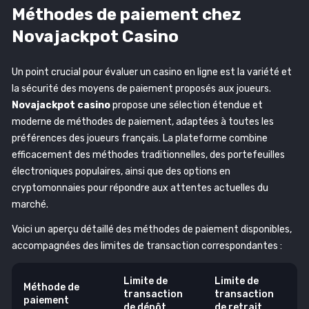
Méthodes de paiement chez
Novajackpot Casino
Un point crucial pour évaluer un casino en ligne est la variété et
la sécurité des moyens de paiement proposés aux joueurs.
Novajackpot casino
propose une sélection étendue et
moderne de méthodes de paiement, adaptées à toutes les
préférences des joueurs français. La plateforme combine
efficacement des méthodes traditionnelles, des portefeuilles
électroniques populaires, ainsi que des options en
cryptomonnaies pour répondre aux attentes actuelles du
marché.
Voici un aperçu détaillé des méthodes de paiement disponibles,
accompagnées des limites de transaction correspondantes :
Limite de
Limite de
Méthode de
transaction
transaction
paiement
de dépôt
de retrait