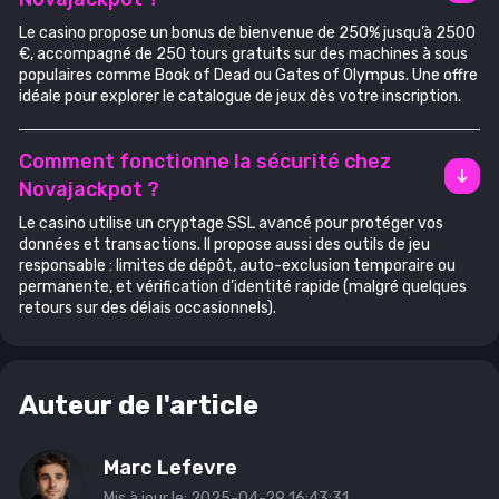
Le casino propose un bonus de bienvenue de 250% jusqu’à 2500
€, accompagné de 250 tours gratuits sur des machines à sous
populaires comme Book of Dead ou Gates of Olympus. Une offre
idéale pour explorer le catalogue de jeux dès votre inscription.
Comment fonctionne la sécurité chez
Novajackpot ?
Le casino utilise un cryptage SSL avancé pour protéger vos
données et transactions. Il propose aussi des outils de jeu
responsable : limites de dépôt, auto-exclusion temporaire ou
permanente, et vérification d’identité rapide (malgré quelques
retours sur des délais occasionnels).
Auteur de l'article
Marc Lefevre
Mis à jour le: 2025-04-29 16:43:31