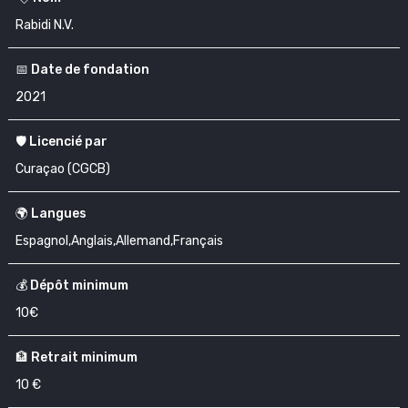
Rabidi N.V.
📅 Date de fondation
2021
🛡️ Licencié par
Curaçao (CGCB)
🌍 Langues
Espagnol
Anglais
Allemand
Français
💰 Dépôt minimum
10€
🏦 Retrait minimum
10 €