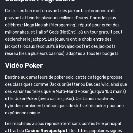
Cette section met en avant des jackpots interconnectés
pouvant atteindre plusieurs millions d’euros. Parmi les plus
célèbres : Mega Moolah (Microgaming), réputé pour créer des
millionnaires, et Hall of Gods (NetEnt), où un tour gratuit peut
déclencher le jackpot. Les joueurs ont le choix entre des
jackpots locaux (exclusifs à Novajackpot) et des jackpots
réseau (liés à plusieurs casinos), adaptés à tous les budgets.
Vidéo Poker
Destiné aux amateurs de poker solo, cette catégorie propose
des classiques comme Jacks or Better ou Deuces Wild, ainsi que
des variantes telles que le Multi-Hand Poker (jusqu’à 100 mains)
et le Joker Poker (avec cartes joker). Certaines machines
hybrides combinent mécaniques de slots et de poker pour une
expérience unique.
Les machines à sous représentent sans conteste le principal
attrait du
Casino Novajackpot
. Des titres populaires signés