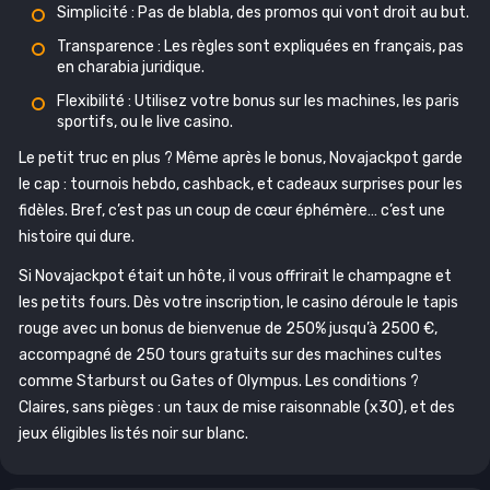
Simplicité : Pas de blabla, des promos qui vont droit au but.
Transparence : Les règles sont expliquées en français, pas
en charabia juridique.
Flexibilité : Utilisez votre bonus sur les machines, les paris
sportifs, ou le live casino.
Le petit truc en plus ? Même après le bonus, Novajackpot garde
le cap : tournois hebdo, cashback, et cadeaux surprises pour les
fidèles. Bref, c’est pas un coup de cœur éphémère… c’est une
histoire qui dure.
Si Novajackpot était un hôte, il vous offrirait le champagne et
les petits fours. Dès votre inscription, le casino déroule le tapis
rouge avec un bonus de bienvenue de 250% jusqu’à 2500 €,
accompagné de 250 tours gratuits sur des machines cultes
comme Starburst ou Gates of Olympus. Les conditions ?
Claires, sans pièges : un taux de mise raisonnable (x30), et des
jeux éligibles listés noir sur blanc.