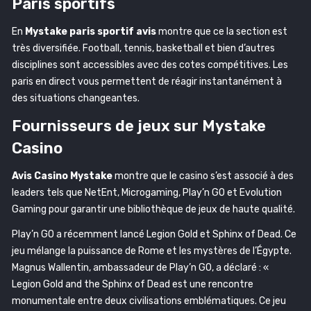
Paris sportifs
En
Mystake paris sportif avis
montre que ce la section est
très diversifiée. Football, tennis, basketball et bien d’autres
disciplines sont accessibles avec des cotes compétitives. Les
paris en direct vous permettent de réagir instantanément à
des situations changeantes.
Fournisseurs de jeux sur Mystake
Casino
Avis Casino Mystake
montre que le casino s’est associé à des
leaders tels que NetEnt, Microgaming, Play’n GO et Evolution
Gaming pour garantir une bibliothèque de jeux de haute qualité.
Play’n GO a récemment lancé Legion Gold et Sphinx of Dead. Ce
jeu mélange la puissance de Rome et les mystères de l’Égypte.
Magnus Wallentin, ambassadeur de Play’n GO, a déclaré : «
Legion Gold and the Sphinx of Dead est une rencontre
monumentale entre deux civilisations emblématiques. Ce jeu