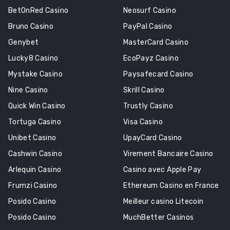
BetOnRed Casino
Neosurf Casino
Bruno Casino
PayPal Casino
Genybet
MasterCard Casino
Lucky8 Casino
EcoPayz Casino
Mystake Casino
Paysafecard Casino
Nine Casino
Skrill Casino
Quick Win Casino
Trustly Casino
Tortuga Casino
Visa Casino
Unibet Casino
UpayCard Casino
Cashwin Casino
Virement Bancaire Casino
Arlequin Casino
Casino avec Apple Pay
Frumzi Casino
Ethereum Casino en France
Posido Casino
Meilleur casino Litecoin
Posido Casino
MuchBetter Casinos