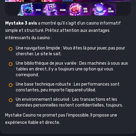
Mystake 3 avis
a montré qu’il s’agit d’un casino informatif
simple et structuré. Prêtez attention aux avantages
intéressants du casino :
Une navigation limpide : Vous êtes là pour jouer, pas pour
chercher. Le site le sait.
Une bibliothèque de jeux variée : Des machines à sous aux
tables en direct, il y a toujours une option qui vous
correspond.
Une base technique robuste : Les performances sont
constantes, peu importe l’appareil utilisé.
Un environnement sécurisé : Les transactions et les
données personnelles restent confidentielles, toujours.
Mystake Casino ne promet pas l’impossible. Il propose une
expérience fiable et directe.