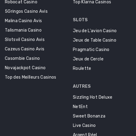
Robocat Casino
Top Klarna Casinos
5Gringos Casino Avis
SLOTS
Malina Casino Avis
Talismania Casino
Jeu de L'avion Casino
Slotsvil Casino Avis
Jeux de Table Casino
Cazeus Casino Avis
Pragmatic Casino
Casombie Casino
Jeux de Cercle
Novajackpot Casino
Roulette
Top des Meilleurs Casinos
AUTRES
Sizzling Hot Deluxe
NetEnt
Sweet Bonanza
Live Casino
Argent Réel