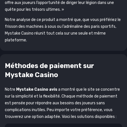
offre aux joueurs l’opportunité de diriger leur légion dans une
quête pour les trésors ultimes. »
Notre analyse de ce produit a montré que, que vous préfériez le
frisson des machines à sous ou l’adrénaline des paris sportifs,
Mystake Casino réunit tout cela sur une seule et même
plateforme.
Méthodes de paiement sur
Mystake Casino
Notre
Mystake Casino avis
a montré que le site se concentre
sur la simplicité et la flexibilité. Chaque méthode de paiement
est pensée pour répondre aux besoins des joueurs sans
complications inutiles. Peu importe votre préférence, vous
trouverez une option adaptée. Voici les solutions disponibles :