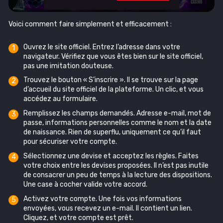
Voici comment faire simplement et efficacement :
Ouvrez le site officiel. Entrez l’adresse dans votre
navigateur. Vérifiez que vous êtes bien sur le site officiel,
pas une imitation douteuse.
Trouvez le bouton « S’inscrire ». Il se trouve sur la page
d’accueil du site officiel de la plateforme. Un clic, et vous
accédez au formulaire.
Remplissez les champs demandés. Adresse e-mail, mot de
passe, informations personnelles comme le nom et la date
de naissance. Rien de superflu, uniquement ce qu’il faut
pour sécuriser votre compte.
Sélectionnez une devise et acceptez les règles. Faites
votre choix entre les devises proposées. Il n’est pas inutile
de consacrer un peu de temps à la lecture des dispositions.
Une case à cocher valide votre accord.
Activez votre compte. Une fois vos informations
envoyées, vous recevez un e-mail. Il contient un lien.
Cliquez, et votre compte est prêt.