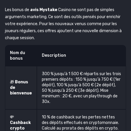
Les bonus de
avis Mystake
Casino ne sont pas de simples
arguments marketing. Ce sont des outils pensés pour enrichir
votre expérience. Pour les nouveaux venus comme pour les
joueurs réguliers, ces offres ajoutent une nouvelle dimension à
chaque session.
Nom du
Description
bonus
300 % jusqu'à 1 500 € répartis sur les trois
premiers dépôts : 150 % jusqu'à 750 € (1er
🎁
Bonus
dépôt), 100 % jusqu'à 500 € (2e dépôt),
de
50 % jusqu'à 250 € (3e dépôt). Mise
bienvenue
minimum : 20 €, avec un playthrough de
30x.
💸
10 % de cashback sur les pertes nettes
Cashback
des dépôts effectués en cryptomonnaie.
crypto
Calculé au prorata des dépôts en crypto.