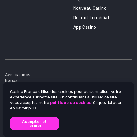
Nouveau Casino
Retrait Immédiat
App Casino
Avis casinos
Bonus
Paiements
Casino France utilise des cookies pour personnaliser votre
Sitemap
expérience sur notre site. En continuant à utiliser ce site,
Casino en ligne France
vous acceptez notre
politique de cookies
. Cliquez ici pour
Casino en Ligne
en savoir plus.
Accepter et
fermer