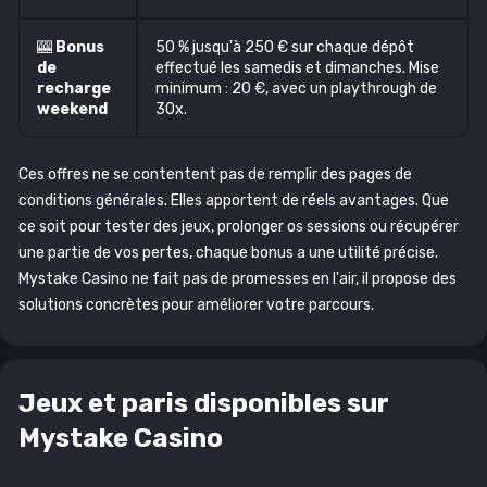
🎰
Bonus
50 % jusqu'à 250 € sur chaque dépôt
de
effectué les samedis et dimanches. Mise
recharge
minimum : 20 €, avec un playthrough de
weekend
30x.
Ces offres ne se contentent pas de remplir des pages de
conditions générales. Elles apportent de réels avantages. Que
ce soit pour tester des jeux, prolonger os sessions ou récupérer
une partie de vos pertes, chaque bonus a une utilité précise.
Mystake Casino ne fait pas de promesses en l'air, il propose des
solutions concrètes pour améliorer votre parcours.
Jeux et paris disponibles sur
Mystake Casino