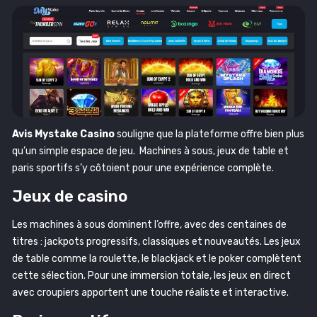
Avis Mystake Casino
souligne que la plateforme offre bien plus
qu’un simple espace de jeu.
Machines à sous, jeux de table et
paris sportifs s’y côtoient pour une expérience complète.
Jeux de casino
Les machines à sous dominent l’offre, avec des centaines de
titres : jackpots progressifs, classiques et nouveautés. Les jeux
de table comme la roulette, le blackjack et le poker complètent
cette sélection. Pour une immersion totale, les jeux en direct
avec croupiers apportent une touche réaliste et interactive.