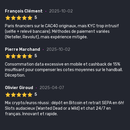
François Clément
2025-10-02
5
Paris financiers sur le CAC40 originaux, mais KYC trop intrusif
(selfie + relevé bancaire). Méthodes de paiement variées
(Neteller, Revolut), mais expérience mitigée.
Pierre Marchand
2025-10-02
5
Consommation data excessive en mobile et cashback de 15%
insuffisant pour compenser les cotes moyennes sur le handball.
Déception.
Olivier Giroud
2025-04-07
5
Mix crypto/euros réussi : dépôt en Bitcoin et retrait SEPA en 6h!
Slots audacieux (Wanted Dead or a Wild) et chat 24/7 en
français. Innovant et rapide.