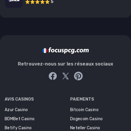
5
Retrouvez-nous sur les réseaux sociaux
AVIS CASINOS
PAIEMENTS
Azur Casino
Bitcoin Casino
BDMBet Casino
Dogecoin Casino
Betify Casino
Neteller Casino