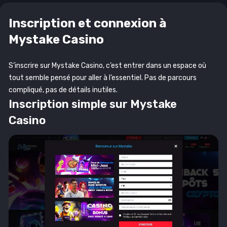
Inscription et connexion à
Mystake Casino
S’inscrire sur Mystake Casino, c’est entrer dans un espace où
tout semble pensé pour aller à l’essentiel. Pas de parcours
compliqué, pas de détails inutiles.
Inscription simple sur Mystake
Casino