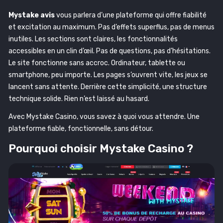
Mystake avis
vous parlera d’une plateforme qui offre fiabilité
et excitation au maximum. Pas d’effets superflus, pas de menus
inutiles. Les sections sont claires, les fonctionnalités
accessibles en un clin d’œil. Pas de questions, pas d’hésitations.
Le site fonctionne sans accroc. Ordinateur, tablette ou
smartphone, peu importe. Les pages s’ouvrent vite, les jeux se
lancent sans attente. Derrière cette simplicité, une structure
technique solide. Rien n’est laissé au hasard.
Avec Mystake Casino, vous savez à quoi vous attendre. Une
plateforme fiable, fonctionnelle, sans détour.
Pourquoi choisir Mystake Casino ?