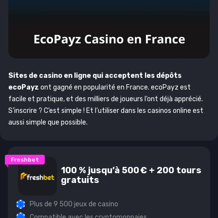
Sites de casino
en ligne
qui acceptent les dépôts
ecoPayz
ont gagné en popularité en France. ecoPayz est
facile et pratique, et des milliers de joueurs l’ont déjà apprécié.
S’inscrire ? C’est simple ! Et l’utiliser dans les casinos online est
aussi simple que possible.
Freshbet
100 % jusqu’à 500 € + 200 tours
gratuits
Plus de 9 500 jeux de casino
Compatible avec les cryptomonnaies