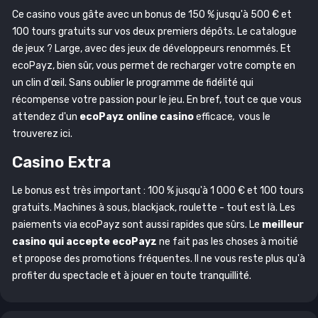
Ce casino vous gâte avec un bonus de 150 % jusqu'à 500 € et
100 tours gratuits sur vos deux premiers dépôts. Le catalogue
de jeux ? Large, avec des jeux de développeurs renommés. Et
ecoPayz, bien sûr, vous permet de recharger votre compte en
un clin d'œil. Sans oublier le programme de fidélité qui
récompense votre passion pour le jeu. En bref, tout ce que vous
attendez d'un
ecoPayz online casino
efficace
,
vous le
trouverez ici.
Casino Extra
Le bonus est très important : 100 % jusqu'à 1 000 € et 100 tours
gratuits. Machines à sous, blackjack, roulette - tout est là. Les
paiements via ecoPayz sont aussi rapides que sûrs. Le
meilleur
casino qui accepte ecoPayz
ne fait pas les choses à moitié
et propose des promotions fréquentes. Il ne vous reste plus qu'à
profiter du spectacle et à jouer en toute tranquillité.