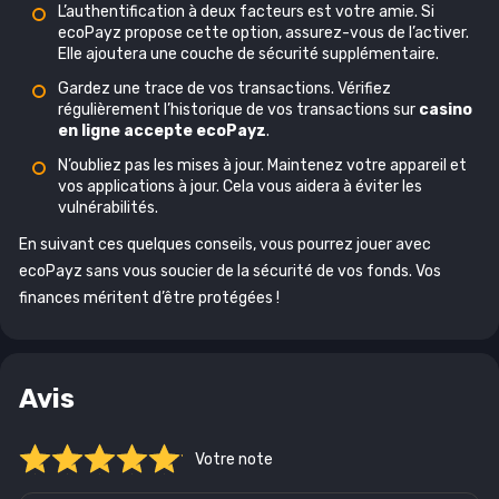
L’authentification à deux facteurs est votre amie. Si
ecoPayz propose cette option, assurez-vous de l’activer.
Elle ajoutera une couche de sécurité supplémentaire.
Gardez une trace de vos transactions. Vérifiez
régulièrement l’historique de vos transactions sur
casino
en ligne accepte ecoPayz
.
N’oubliez pas les mises à jour. Maintenez votre appareil et
vos applications à jour. Cela vous aidera à éviter les
vulnérabilités.
En suivant ces quelques conseils, vous pourrez jouer avec
ecoPayz sans vous soucier de la sécurité de vos fonds. Vos
finances méritent d’être protégées !
Votre note:
Name
Email
Review text
Avis
Votre note