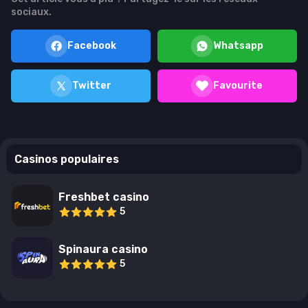
sociaux.
Facebook
Whatsapp
Twitter
Favourite
Casinos populaires
Freshbet casino
5
Spinaura casino
5