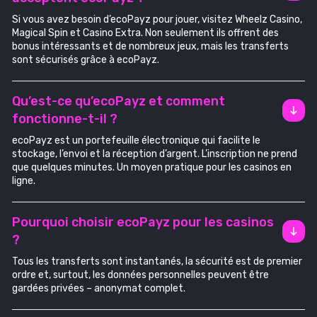
Si vous avez besoin d’ecoPayz pour jouer, visitez Wheelz Casino,
Magical Spin et Casino Extra. Non seulement ils offrent des
bonus intéressants et de nombreux jeux, mais les transferts
sont sécurisés grâce à ecoPayz.
Qu’est-ce qu’ecoPayz et comment
fonctionne-t-il ?
ecoPayz est un portefeuille électronique qui facilite le
stockage, l’envoi et la réception d’argent. L’inscription ne prend
que quelques minutes. Un moyen pratique pour les casinos en
ligne.
Pourquoi choisir ecoPayz pour les casinos
?
Tous les transferts sont instantanés, la sécurité est de premier
ordre et, surtout, les données personnelles peuvent être
gardées privées – anonymat complet.