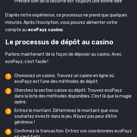
Prendre soin de la sécurité est toujours une bonne idée
D’après notre expérience, ce processus ne prend que quelques
minutes. Après l’inscription, vous pouvez alimenter votre
compte au
ecoPayz casino
.
Le processus de dépôt au casino
Parlons maintenant de la façon de déposer au casino. Avec
ecoPayz, c’est facile !
Choisissez un casino. Trouvez un casino en ligne où
ecoPayz est l’une des méthodes de dépôt.
Cherchez la section caisse ou dépôt. Trouvez ecoPayz
dans la liste des méthodes disponibles. C’est là que la magie
opère.
Entrez le montant. Déterminez le montant que vous
souhaitez investir dans le jeu. N’ayez pas peur d’être
généreux !
Confirmez la transaction. Entrez vos coordonnées ecoPayz
et c’est fait !