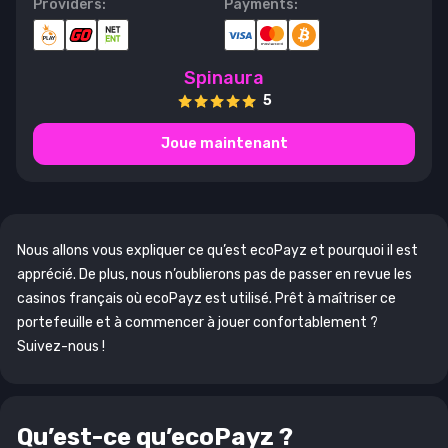
Providers:
Payments:
Spinaura
5
Joue maintenant
Nous allons vous expliquer ce qu’est ecoPayz et pourquoi il est
apprécié. De plus, nous n’oublierons pas de passer en revue les
casinos français où ecoPayz est utilisé. Prêt à maîtriser ce
portefeuille et à commencer à jouer confortablement ?
Suivez-nous !
Qu’est-ce qu’ecoPayz ?