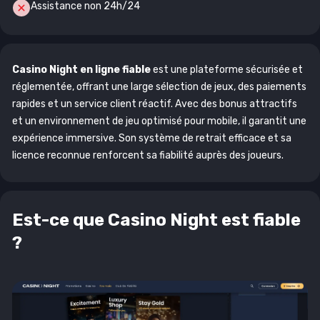
Assistance non 24h/24
Casino Night en ligne fiable
est une plateforme sécurisée et
réglementée, offrant une large sélection de jeux, des paiements
rapides et un service client réactif. Avec des bonus attractifs
et un environnement de jeu optimisé pour mobile, il garantit une
expérience immersive. Son système de retrait efficace et sa
licence reconnue renforcent sa fiabilité auprès des joueurs.
Est-ce que Casino Night est fiable
?