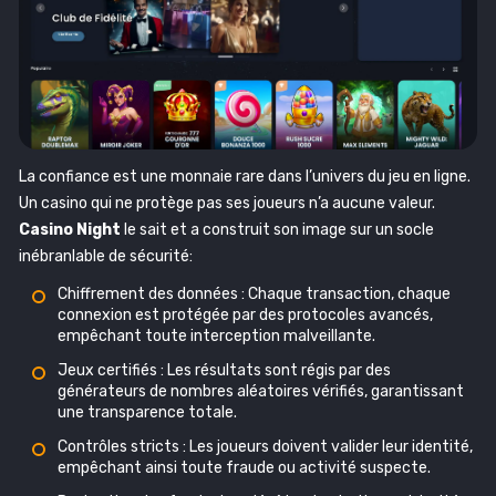
La confiance est une monnaie rare dans l’univers du jeu en ligne.
Un casino qui ne protège pas ses joueurs n’a aucune valeur.
Casino Night
le sait et a construit son image sur un socle
inébranlable de sécurité:
Chiffrement des données : Chaque transaction, chaque
connexion est protégée par des protocoles avancés,
empêchant toute interception malveillante.
Jeux certifiés : Les résultats sont régis par des
générateurs de nombres aléatoires vérifiés, garantissant
une transparence totale.
Contrôles stricts : Les joueurs doivent valider leur identité,
empêchant ainsi toute fraude ou activité suspecte.