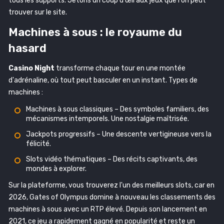
tous les supports. Jetons un coup d'œil aux jeux que l'on peut
trouver sur le site.
Machines à sous : le royaume du
hasard
Casino Night
transforme chaque tour en une montée
d'adrénaline, où tout peut basculer en un instant. Types de
machines :
Machines à sous classiques – Des symboles familiers, des
mécanismes intemporels. Une nostalgie maîtrisée.
Jackpots progressifs – Une descente vertigineuse vers la
félicité.
Slots vidéo thématiques – Des récits captivants, des
mondes à explorer.
Sur la plateforme, vous trouverez l'un des meilleurs slots, car en
2026, Gates of Olympus domine à nouveau les classements des
machines à sous avec un RTP élevé. Depuis son lancement en
2021, ce jeu a rapidement gagné en popularité et reste un