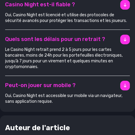
Casino Night est-il fiable ?
Oui, Casino Night est licencié et utilise des protocoles de
sécurité avancés pour protéger les transactions et les joueurs.
Quels sont les délais pour un retrait ?
Le Casino Night retrait prend 2 à 5 jours pour les cartes
bancaires, moins de 24h pour les portefeuilles électroniques,
jusqu’à 7 jours pour un virement et quelques minutes en
cryptomonnaies.
Peut-on jouer sur mobile ?
Oui, Casino Night est accessible sur mobile via un navigateur,
sans application requise.
Auteur de l'article