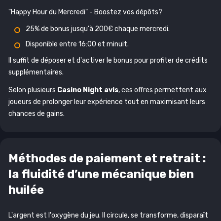
"Happy Hour du Mercredi" - Boostez vos dépôts?
25% de bonus jusqu'à 200€ chaque mercredi.
Disponible entre 16:00 et minuit.
Il suffit de déposer et d'activer le bonus pour profiter de crédits
supplémentaires.
Selon plusieurs
Casino Night avis
, ces offres permettent aux
joueurs de prolonger leur expérience tout en maximisant leurs
chances de gains.
Méthodes de paiement et retrait :
la fluidité d’une mécanique bien
huilée
L'argent est l'oxygène du jeu. Il circule, se transforme, disparaît