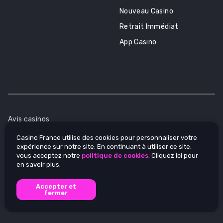
Nouveau Casino
Retrait Immédiat
App Casino
Avis casinos
Bonus
Casino France utilise des cookies pour personnaliser votre
Paiements
expérience sur notre site. En continuant à utiliser ce site,
Sitemap
vous acceptez notre
politique de cookies
. Cliquez ici pour
Casino en ligne France
en savoir plus.
Casino en Ligne
Accepter et
fermer