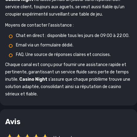
service client, toujours aux aguets, se veut aussi fiable qu’un
croupier expérimenté surveillant une table de jeu.
Moyens de contacter l'assistance :
Chat en direct : disponible tous les jours de 09:00 à 22:00.
Email via un formulaire dédié.
FAQ. Une source de réponses claires et concises.
Chaque canal est conçu pour fournir une assistance rapide et
pertinente, garantissant un service fluide sans perte de temps
inutile.
Casino Night
s’assure que chaque problème trouve une
solution adaptée, consolidant ainsi sa réputation de casino
sérieux et fiable.
Votre note:
Name
Email
Review text
Avis