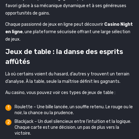
favori grâce à sa mécanique dynamique et à ses généreuses
opportunités de gains.
Chaque passionné de jeux en ligne peut découvrir
Casino Night
en ligne
, une plateforme sécurisée offrant une large sélection
de jeux.
Jeux de table : la danse des esprits
affûtés
Là où certains voient du hasard, d’autres y trouvent un terrain
d’analyse. À la table, seule la maîtrise définit les gagnants.
Au casino, vous pouvez voir ces types de jeux de table :
Roulette – Une bille lancée, un souffle retenu. Le rouge ou le
noir, la chance ou la prudence.
Blackjack – Un duel silencieux entre l’intuition et la logique.
Chaque carte est une décision, un pas de plus vers la
victoire.